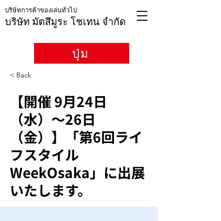
บริษัทการค้าของเล่นทั่วไป
บริษัท มัตสึมูระ โชเทน จำกัด
ปุ่ม
< Back
【開催 9月24日
（水）～26日
（金）】「第6回ライ
フスタイル
WeekOsaka」に出展
いたします。