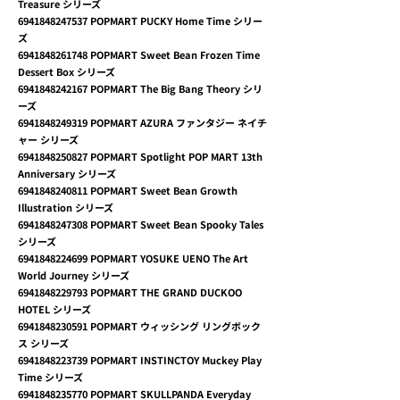
Treasure シリーズ
6941848247537
POPMART PUCKY Home Time シリー
ズ
6941848261748
POPMART Sweet Bean Frozen Time
Dessert Box シリーズ
6941848242167
POPMART The Big Bang Theory シリ
ーズ
6941848249319
POPMART AZURA ファンタジー ネイチ
ャー シリーズ
6941848250827
POPMART Spotlight POP MART 13th
Anniversary シリーズ
6941848240811
POPMART Sweet Bean Growth
Illustration シリーズ
6941848247308
POPMART Sweet Bean Spooky Tales
シリーズ
6941848224699
POPMART YOSUKE UENO The Art
World Journey シリーズ
6941848229793
POPMART THE GRAND DUCKOO
HOTEL シリーズ
6941848230591
POPMART ウィッシング リングボック
ス シリーズ
6941848223739
POPMART INSTINCTOY Muckey Play
Time シリーズ
6941848235770
POPMART SKULLPANDA Everyday