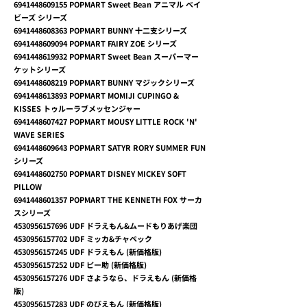
6941448609155
POPMART Sweet Bean アニマル ベイ
ビーズ シリーズ
6941448608363
POPMART BUNNY 十二支シリーズ
6941448609094
POPMART FAIRY ZOE シリーズ
6941448619932
POPMART Sweet Bean スーパーマー
ケットシリーズ
6941448608219
POPMART BUNNY マジックシリーズ
6941448613893
POPMART MOMIJI CUPINGO &
KISSES トゥルーラブメッセンジャー
6941448607427
POPMART MOUSY LITTLE ROCK 'N'
WAVE SERIES
6941448609643
POPMART SATYR RORY SUMMER FUN
シリーズ
6941448602750
POPMART DISNEY MICKEY SOFT
PILLOW
6941448601357
POPMART THE KENNETH FOX サーカ
スシリーズ
4530956157696
UDF ドラえもん&ムードもりあげ楽団
4530956157702
UDF ミッカ&チャペック
4530956157245
UDF ドラえもん (新価格版)
4530956157252
UDF ピー助 (新価格版)
4530956157276
UDF さようなら、ドラえもん (新価格
版)
4530956157283
UDF のびえもん (新価格版)