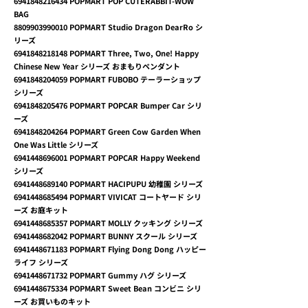
6941848216434
POPMART POP CUTERABBIT-WOW
BAG
8809903990010
POPMART Studio Dragon DearRo シ
リーズ
6941848218148
POPMART Three, Two, One! Happy
Chinese New Year シリーズ おまもりペンダント
6941848204059
POPMART FUBOBO テーラーショップ
シリーズ
6941848205476
POPMART POPCAR Bumper Car シリ
ーズ
6941848204264
POPMART Green Cow Garden When
One Was Little シリーズ
6941448696001
POPMART POPCAR Happy Weekend
シリーズ
6941448689140
POPMART HACIPUPU 幼稚園 シリーズ
6941448685494
POPMART VIVICAT コートヤード シリ
ーズ お庭キット
6941448685357
POPMART MOLLY クッキング シリーズ
6941448682042
POPMART BUNNY スクール シリーズ
6941448671183
POPMART Flying Dong Dong ハッピー
ライフ シリーズ
6941448671732
POPMART Gummy ハグ シリーズ
6941448675334
POPMART Sweet Bean コンビニ シリ
ーズ お買いものキット