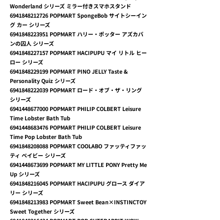
Wonderland シリーズ ミラー付きスマホスタンド
6941848212726
POPMART SpongeBob サイトシーイン
グ カー シリーズ
6941848223951
POPMART ハリー・ポッター アズカバ
ンの囚人 シリーズ
6941848227157
POPMART HACIPUPU マイ リトル ヒー
ロー シリーズ
6941848229199
POPMART PINO JELLY Taste &
Personality Quiz シリーズ
6941848222039
POPMART ロード・オブ・ザ・リング
シリーズ
6941448677000
POPMART PHILIP COLBERT Leisure
Time Lobster Bath Tub
6941448683476
POPMART PHILIP COLBERT Leisure
Time Pop Lobster Bath Tub
6941848208088
POPMART COOLABO ファッティファッ
ティ ベイビー シリーズ
6941448673699
POPMART MY LITTLE PONY Pretty Me
Up シリーズ
6941848216045
POPMART HACIPUPU グロース ダイア
リー シリーズ
6941848213983
POPMART Sweet Bean×INSTINCTOY
Sweet Together シリーズ