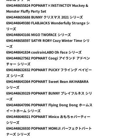
6941448655824
POPMART×INSTINCTOY Muckey &
Monster Fluffy Party Set
6941448655688
BUNNY クリスマス 2021 シリーズ
6941448649380
FLABJACKS Wonderfully Strange シ
リーズ
6941448643166
MIGO TWOFACE シリーズ
6941448658597
SATYR RORY Cozy Winter Time シリ
ーズ
6941448641834
coolrainLABO Oh Face シリーズ
6941448627562
POPMART Coogi アイランド アドベン
チャー シリーズ
6941448632832
POPMART PUCKY フライング ベイビー
ズ シリーズ
6941448643364
POPMART Sweet Bean AKIHABARA
シリーズ
6941448639329
POPMART BUNNY プレイフルネス シリ
ーズ
6941448647096
POPMART Flying Dong Dong ホームス
イートホーム シリーズ
6941448646921
POPMART Minico おもちゃパーティー
シリーズ
6941448626930
POPMART MOMIJI パーフェクトパート
ナーズ シリーズ