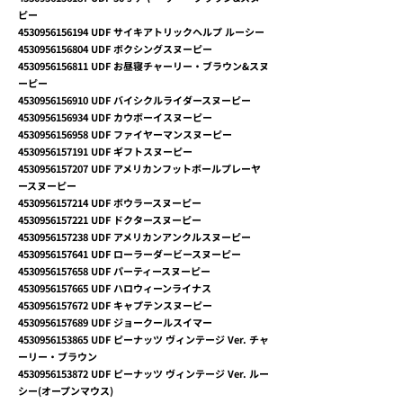
ピー
4530956156194
UDF サイキアトリックヘルプ ルーシー
4530956156804
UDF ボクシングスヌーピー
4530956156811
UDF お昼寝チャーリー・ブラウン&スヌ
ーピー
4530956156910
UDF バイシクルライダースヌーピー
4530956156934
UDF カウボーイスヌーピー
4530956156958
UDF ファイヤーマンスヌーピー
4530956157191
UDF ギフトスヌーピー
4530956157207
UDF アメリカンフットボールプレーヤ
ースヌーピー
4530956157214
UDF ボウラースヌーピー
4530956157221
UDF ドクタースヌーピー
4530956157238
UDF アメリカンアンクルスヌーピー
4530956157641
UDF ローラーダービースヌーピー
4530956157658
UDF パーティースヌーピー
4530956157665
UDF ハロウィーンライナス
4530956157672
UDF キャプテンスヌーピー
4530956157689
UDF ジョークールスイマー
4530956153865
UDF ピーナッツ ヴィンテージ Ver. チャ
ーリー・ブラウン
4530956153872
UDF ピーナッツ ヴィンテージ Ver. ルー
シー(オープンマウス)