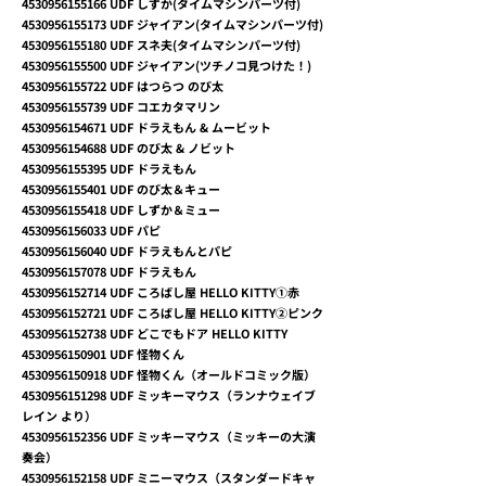
4530956155166
UDF しずか(タイムマシンパーツ付)
4530956155173
UDF ジャイアン(タイムマシンパーツ付)
4530956155180
UDF スネ夫(タイムマシンパーツ付)
4530956155500
UDF ジャイアン(ツチノコ見つけた！)
4530956155722
UDF はつらつ のび太
4530956155739
UDF コエカタマリン
4530956154671
UDF ドラえもん & ムービット
4530956154688
UDF のび太 & ノビット
4530956155395
UDF ドラえもん
4530956155401
UDF のび太＆キュー
4530956155418
UDF しずか＆ミュー
4530956156033
UDF パピ
4530956156040
UDF ドラえもんとパピ
4530956157078
UDF ドラえもん
4530956152714
UDF ころばし屋 HELLO KITTY①赤
4530956152721
UDF ころばし屋 HELLO KITTY②ピンク
4530956152738
UDF どこでもドア HELLO KITTY
4530956150901
UDF 怪物くん
4530956150918
UDF 怪物くん（オールドコミック版）
4530956151298
UDF ミッキーマウス（ランナウェイブ
レイン より）
4530956152356
UDF ミッキーマウス（ミッキーの大演
奏会）
4530956152158
UDF ミニーマウス（スタンダードキャ