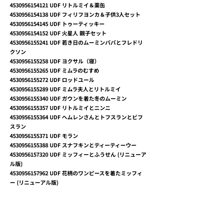
4530956154121
UDF リトルミイ＆薬缶
4530956154138
UDF フィリフヨンカ＆子供3人セット
4530956154145
UDF トゥーティッキー
4530956154152
UDF 火星人 親子セット
4530956155241
UDF 若き日のムーミンパパとフレドリ
クソン
4530956155258
UDF ヨクサル（寝）
4530956155265
UDF ミムラのむすめ
4530956155272
UDF ロッドユール
4530956155289
UDF ミムラ夫人とリトルミイ
4530956155340
UDF ガウンを着た冬のムーミン
4530956155357
UDF リトルミイとニンニ
4530956155364
UDF ヘムレンさんとトフスランとビフ
スラン
4530956155371
UDF モラン
4530956155388
UDF スナフキンとティーティーウー
4530956157320
UDF ミッフィーとふうせん (リニューア
ル版)
4530956157962
UDF 花柄のワンピースを着たミッフィ
ー (リニューアル版)
4530956157979
UDF 天使 (リニューアル版)
4530956153933
UDF 泣いているミッフィー
4530956154176
UDF ポピー
4530956154190
UDF 黒猫