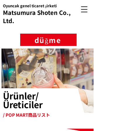
Oyuncak genel ticaret şirketi
Matsumura Shoten Co.,
Ltd.
düğme
Ürünler/
Üreticiler
/ POP MART商品リスト