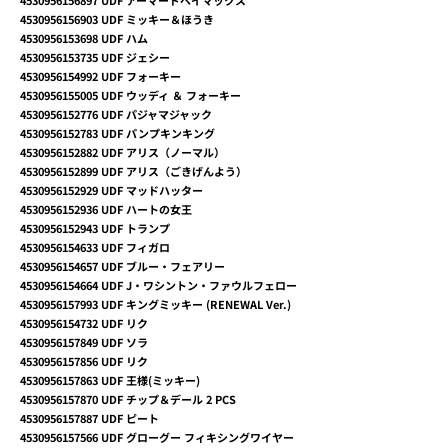
4530956156897
UDF アーマードベイマックス
4530956156903
UDF ミッキー＆ほうき
4530956153698
UDF ハム
4530956153735
UDF ジェシー
4530956154992
UDF フォーキー
4530956155005
UDF ウッディ ＆ フォーキー
4530956152776
UDF パジャマジャック
4530956152783
UDF パンプキンキング
4530956152882
UDF アリス（ノーマル）
4530956152899
UDF アリス（ごきげんよう）
4530956152929
UDF マッドハッター
4530956152936
UDF ハートの女王
4530956152943
UDF トランプ
4530956154633
UDF フィガロ
4530956154657
UDF ブルー・フェアリー
4530956154664
UDF J・ワシントン・ファウルフェロー
4530956157993
UDF キングミッキー (RENEWAL Ver.)
4530956154732
UDF リク
4530956157849
UDF ソラ
4530956157856
UDF リク
4530956157863
UDF 王様(ミッキー)
4530956157870
UDF チップ＆デール 2 PCS
4530956157887
UDF ピート
4530956157566
UDF グローグー フィキシングワイヤー