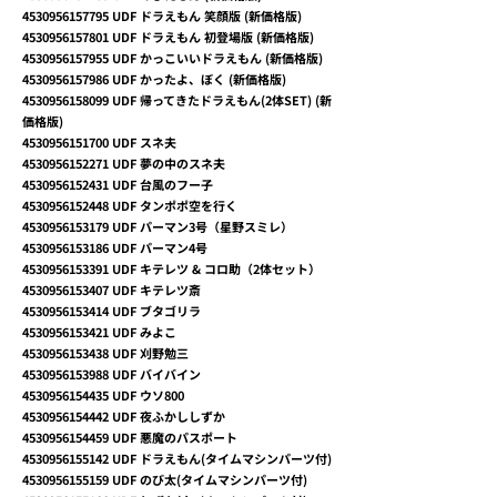
4530956157795
UDF ドラえもん 笑顔版 (新価格版)
4530956157801
UDF ドラえもん 初登場版 (新価格版)
4530956157955
UDF かっこいいドラえもん (新価格版)
4530956157986
UDF かったよ、ぼく (新価格版)
4530956158099
UDF 帰ってきたドラえもん(2体SET) (新
価格版)
4530956151700
UDF スネ夫
4530956152271
UDF 夢の中のスネ夫
4530956152431
UDF 台風のフー子
4530956152448
UDF タンポポ空を行く
4530956153179
UDF パーマン3号（星野スミレ）
4530956153186
UDF パーマン4号
4530956153391
UDF キテレツ & コロ助（2体セット）
4530956153407
UDF キテレツ斎
4530956153414
UDF ブタゴリラ
4530956153421
UDF みよこ
4530956153438
UDF 刈野勉三
4530956153988
UDF バイバイン
4530956154435
UDF ウソ800
4530956154442
UDF 夜ふかししずか
4530956154459
UDF 悪魔のパスポート
4530956155142
UDF ドラえもん(タイムマシンパーツ付)
4530956155159
UDF のび太(タイムマシンパーツ付)