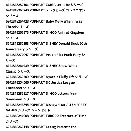
6941848280701
POPMART ZSIGA Let It Be シリーズ
6941848262240
POPMART テレタビーズ コンパニオン
シリーズ
6941848264428
POPMART Baby Molly When I was
Three!シリーズ
6941848266873
POPMART DIMOO Animal Kingdom
シリーズ
6941848267153
POPMART DISNEY Donald Duck 90th
Anniversary シリーズ
6941848270047
POPMART Peach Riot Punk Fairy シ
リーズ
6941848261939
POPMART DISNEY Snow White
Classic シリーズ
6941848269409
POPMART Nyota's Fluffy Life シリーズ
6941848254566
POPMART DC Justice League
Childhood シリーズ
6941848251817
POPMART DIMOO Letters from
Snowman シリーズ
6941848249845
POPMART Disney/Pixar ALIEN PARTY
GAMES シリーズ シーンセット
6941848246608
POPMART FUBOBO Treasure of Time
シリーズ
6941848263148
POPMART Loong Presents the