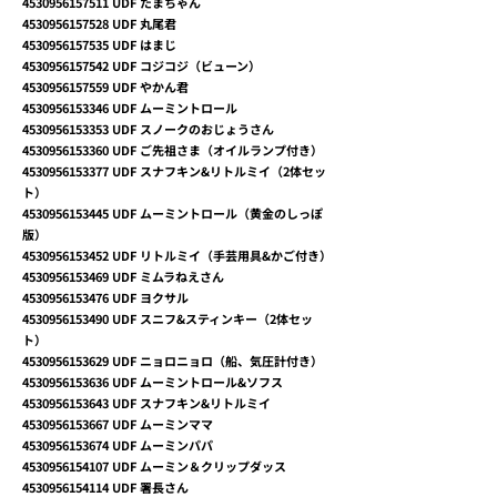
4530956157511
UDF たまちゃん
4530956157528
UDF 丸尾君
4530956157535
UDF はまじ
4530956157542
UDF コジコジ（ビューン）
4530956157559
UDF やかん君
4530956153346
UDF ムーミントロール
4530956153353
UDF スノークのおじょうさん
4530956153360
UDF ご先祖さま（オイルランプ付き）
4530956153377
UDF スナフキン&リトルミイ（2体セッ
ト）
4530956153445
UDF ムーミントロール（黄金のしっぽ
版）
4530956153452
UDF リトルミイ（手芸用具&かご付き）
4530956153469
UDF ミムラねえさん
4530956153476
UDF ヨクサル
4530956153490
UDF スニフ&スティンキー（2体セッ
ト）
4530956153629
UDF ニョロニョロ（船、気圧計付き）
4530956153636
UDF ムーミントロール&ソフス
4530956153643
UDF スナフキン&リトルミイ
4530956153667
UDF ムーミンママ
4530956153674
UDF ムーミンパパ
4530956154107
UDF ムーミン＆クリップダッス
4530956154114
UDF 署長さん