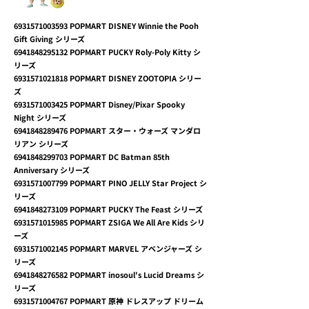
6931571003593
POPMART DISNEY Winnie the Pooh
Gift Giving シリーズ
6941848295132
POPMART PUCKY Roly-Poly Kitty シ
リーズ
6931571021818
POPMART DISNEY ZOOTOPIA シリー
ズ
6931571003425
POPMART Disney/Pixar Spooky
Night シリーズ
6941848289476
POPMART スター・ウォーズ マンダロ
リアン シリーズ
6941848299703
POPMART DC Batman 85th
Anniversary シリーズ
6931571007799
POPMART PINO JELLY Star Project シ
リーズ
6941848273109
POPMART PUCKY The Feast シリーズ
6931571015985
POPMART ZSIGA We All Are Kids シリ
ーズ
6931571002145
POPMART MARVEL アベンジャーズ シ
リーズ
6941848276582
POPMART inosoul's Lucid Dreams シ
リーズ
6931571004767
POPMART 原神 ドレスアップ ドリーム