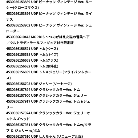
4530956153889
UDF ピーナッツ ヴィンテージ Ver. ルー
シー(クローズマウス)
4530956153896
UDF ピーナッツ ヴィンテージ Ver. ライ
ナス
4530956153902
UDF ピーナッツ ヴィンテージ Ver. シュ
ローダー
4530956610443
MORRIS ～つのがはえた猫の冒険～下
／ウルトラディテールフィギュア付き限定版
4530956156521
UDF トム(ベース)
4530956156538
UDF トム(パイプ)
4530956156668
UDF トム(グラス)
4530956156682
UDF トム(急停止)
4530956156699
UDF トム＆ジェリー(フライパン＆ホー
ス)
4530956156705
UDF ジェリー(ソーセージ)
4530956157894
UDF クラシックカラーVer. トム
4530956157900
UDF クラシックカラーVer. ジェリー
4530956157917
UDF クラシックカラーVer. トム＆ジェ
リー
4530956157924
UDF クラシックカラーVer. ジェリーオ
ントムズヘッド
4530956157931
UDF クラシックカラーVer. トムw/クラ
ブ ＆ ジェリー w/ボム
4530956157610
UDF しんちゃん (リニューアル版)