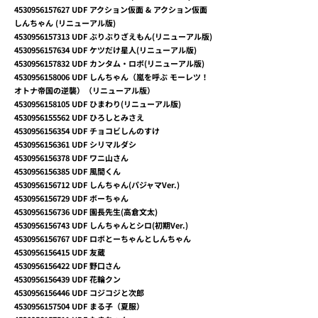
4530956157627
UDF アクション仮面 & アクション仮面
しんちゃん (リニューアル版)
4530956157313
UDF ぶりぶりざえもん(リニューアル版)
4530956157634
UDF ケツだけ星人(リニューアル版)
4530956157832
UDF カンタム・ロボ(リニューアル版)
4530956158006
UDF しんちゃん（嵐を呼ぶ モーレツ！
オトナ帝国の逆襲）（リニューアル版）
4530956158105
UDF ひまわり(リニューアル版)
4530956155562
UDF ひろしとみさえ
4530956156354
UDF チョコビしんのすけ
4530956156361
UDF シリマルダシ
4530956156378
UDF ワニ山さん
4530956156385
UDF 風間くん
4530956156712
UDF しんちゃん(パジャマVer.)
4530956156729
UDF ボーちゃん
4530956156736
UDF 園長先生(高倉文太)
4530956156743
UDF しんちゃんとシロ(初期Ver.)
4530956156767
UDF ロボとーちゃんとしんちゃん
4530956156415
UDF 友蔵
4530956156422
UDF 野口さん
4530956156439
UDF 花輪クン
4530956156446
UDF コジコジと次郎
4530956157504
UDF まる子（夏服）