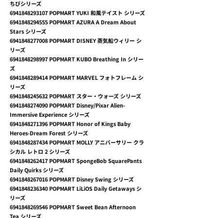
ちびシリーズ
6941848293107
POPMART YUKI 和風テイスト シリーズ
6941848294555
POPMART AZURA A Dream About
Stars シリーズ
6941848277008
POPMART DISNEY 蒸気船ウィリー シ
リーズ
6941848298997
POPMART KUBO Breathing In シリー
ズ
6941848289414
POPMART MARVEL フォトフレーム シ
リーズ
6941848245632
POPMART スター・ウォーズ シリーズ
6941848274090
POPMART Disney/Pixar Alien-
Immersive Experience シリーズ
6941848271396
POPMART Honor of Kings Baby
Heroes-Dream Forest シリーズ
6941848287434
POPMART MOLLY アニバーサリー クラ
シカル レトロ 2 シリーズ
6941848262417
POPMART SpongeBob SquarePants
Daily Quirks シリーズ
6941848267016
POPMART Disney Swing シリーズ
6941848236340
POPMART LiLiOS Daily Getaways シ
リーズ
6941848269546
POPMART Sweet Bean Afternoon
Tea シリーズ