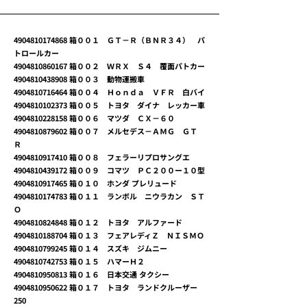
4904810174868
箱００１ ＧＴ－Ｒ（ＢＮＲ３４） パ
トロールカー
4904810860167
箱００２ ＷＲＸ Ｓ４ 覆面パトカー
4904810438908
箱００３ 動物運搬車
4904810716464
箱００４ Ｈｏｎｄａ ＶＦＲ 白バイ
4904810102373
箱００５ トヨタ ダイナ レッカー車
4904810228158
箱００６ マツダ ＣＸ－６０
4904810879602
箱００７ メルセデス－ＡＭＧ ＧＴ
Ｒ
4904810917410
箱００８ フェラーリプロサングエ
4904810439172
箱００９ コマツ ＰＣ２００ー１０型
4904810917465
箱０１０ ホンダ プレリュード
4904810174783
箱０１１ ランボル ニウラカン ＳＴ
Ｏ
4904810824848
箱０１２ トヨタ アルファード
4904810188704
箱０１３ フェアレディＺ ＮＩＳＭＯ
4904810799245
箱０１４ スズキ ジムニー
4904810742753
箱０１５ ハマーＨ２
4904810950813
箱０１６ 日本交通 タクシー
4904810950622
箱０１７ トヨタ ランドクルーザー
250