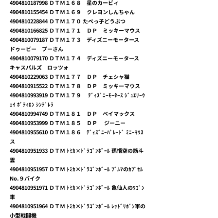
4904810187998
ＤＴＭ１６８ 星のカービィ
4904810155454
ＤＴＭ１６９ クレヨンしんちゃん
4904810228844
ＤＴＭ１７０ たべっ子どうぶつ
4904810166825
ＤＴＭ１７１ ＤＰ ミッキーマウス
4904810079187
ＤＴＭ１７３ ディズニーモータース
ドゥービー プーさん
4904810079170
ＤＴＭ１７４ ディズニーモータース
キャスパルズ ロッツォ
4904810229063
ＤＴＭ１７７ ＤＰ チェシャ猫
4904810915522
ＤＴＭ１７８ ＤＰ ミッキーマウス
4904810993919
ＤＴＭ１７９ ﾃﾞｨｽﾞﾆｰﾓｰﾀｰｽ ｼﾞｭｴﾘｰｳ
ｪｲ ﾎﾟﾃｨﾛﾝ ｼﾝﾃﾞﾚﾗ
4904810994749
ＤＴＭ１８１ ＤＰ ベイマックス
4904810953999
ＤＴＭ１８５ ＤＰ ジーニー
4904810955610
ＤＴＭ１８６ ﾃﾞｨｽﾞﾆｰﾊﾟﾚｰﾄﾞ ﾐﾆｰﾏｳｽ
ス
4904810951933
ＤＴＭ ﾄﾐｶ×ﾄﾞﾗｺﾞﾝﾎﾞｰﾙ 孫悟空の筋斗
雲
4904810951957
ＤＴＭ ﾄﾐｶ×ﾄﾞﾗｺﾞﾝﾎﾞｰﾙ ﾌﾞﾙﾏのｶﾌﾟｾﾙ
No.９バイク
4904810951971
ＤＴＭ ﾄﾐｶ×ﾄﾞﾗｺﾞﾝﾎﾞｰﾙ 亀仙人のﾜｺﾞﾝ
車
4904810951964
ＤＴＭ ﾄﾐｶ×ﾄﾞﾗｺﾞﾝﾎﾞｰﾙ ﾚｯﾄﾞﾘﾎﾞﾝ軍の
小型戦闘機