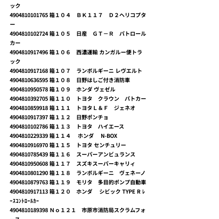
ック
4904810101765
箱１０４ ＢＫ１１７ Ｄ２ヘリコプタ
ー
4904810102724
箱１０５ 日産 ＧＴ－Ｒ パトロール
カー
4904810917496
箱１０６ 西濃運輸 カンガルー便トラ
ック
4904810917168
箱１０７ ランボルギーニ レヴエルト
4904810636595
箱１０８ 日野はしご付き消防車
4904810950578
箱１０９ ホンダ ヴェゼル
4904810392705
箱１１０ トヨタ クラウン パトカー
4904810859918
箱１１１ トヨタＬ＆Ｆ ジェネオ
4904810917397
箱１１２ 日野ポンチョ
4904810102786
箱１１３ トヨタ ハイエース
4904810229339
箱１１４ ホンダ N-BOX
4904810916970
箱１１５ トヨタ センチュリー
4904810785439
箱１１６ スーパーアンビュランス
4904810950608
箱１１７ スズキスーパーキャリィ
4904810801290
箱１１８ ランボルギーニ ヴェネーノ
4904810879763
箱１１９ モリタ 多目的ポンプ自動車
4904810917113
箱１２０ ホンダ シビック TYPE R ﾚ
ｰｽｺﾝﾄﾛｰﾙｶｰ
4904810189398
Ｎｏ１２１ 市原市消防局スクラムフォ