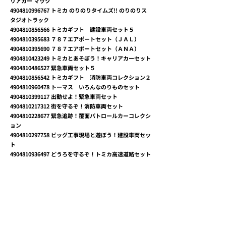
リアカー マック
4904810996767
トミカ のりのりタイムズ!! のりのりス
タジオトラック
4904810856566
トミカギフト 建設車両セット５
4904810395683
７８７エアポートセット（ＪＡＬ）
4904810395690
７８７エアポートセット（ＡＮＡ）
4904810423249
トミカとあそぼう！キャリアカーセット
4904810486527
緊急車両セット５
4904810856542
トミカギフト 消防車両コレクション２
4904810960478
トーマス いろんなのりものセット
4904810399117
出動せよ！緊急車両セット
4904810217312
街を守るぞ！消防車両セット
4904810228677
緊急追跡！覆面パトロールカーコレクシ
ョン
4904810297758
ビッグ工事現場と遊ぼう！建設車両セッ
ト
4904810936497
どうろを守るぞ！トミカ高速道路セット
4904810936503
ランボルギーニコレクション
4904810991106
みんなで食べよう！トミカたべもの屋さ
んセット
4904810991342
集まれ！トミカタウンではたらく車セッ
ト
4904810991359
トミカメタリックカラーコレクション
4904810991366
街をつくるぞ！トミカタウン工事現場セ