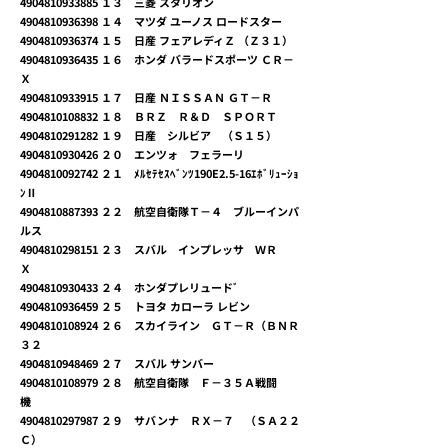
4904810933885
１３ 三菱 スタリオン
4904810936398
１４ マツダ ユーノス ロードスター
4904810936374
１５ 日産 フェアレディＺ （Ｚ３１）
4904810936435
１６ ホンダ バラードスポーツ ＣＲ－
Ｘ
4904810933915
１７ 日産 ＮＩＳＳＡＮ ＧＴ－Ｒ
4904810108832
１８ ＢＲＺ Ｒ＆Ｄ ＳＰＯＲＴ
4904810291282
１９ 日産 シルビア （Ｓ１５）
4904810930426
２０ エンツォ フェラーリ
4904810092742
２１ ﾒﾙｾﾃｾｽﾍﾞﾝﾂ190E2.5-16ｴﾎﾞﾘｭｰｼｮ
ﾝⅡ
4904810887393
２２ 航空自衛隊Ｔ－４ ブルーインパ
ルス
4904810298151
２３ スバル インプレッサ ＷＲ
Ｘ
4904810930433
２４ ホンダプレリュードﾞ
4904810936459
２５ トヨタ カローラ レビン
4904810108924
２６ スカイライン ＧＴ－Ｒ（ＢＮＲ
３２
4904810948469
２７ スバル サンバー
4904810108979
２８ 航空自衛隊 Ｆ－３５Ａ戦闘
機
4904810297987
２９ サバンナ ＲＸ－７ （ＳＡ２２
Ｃ）