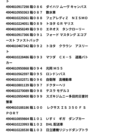
ト
4904810917298
箱０８６ ダイハツ ムーヴ キャンバス
4904810950363
箱０８７ 散水車
4904810229261
箱０８８ フェアレディＺ ＮＩＳＭＯ
4904810224051
箱０８９ トヨタ ＧＲ ヤリス
4904810858249
箱０９０ エネオス タンクローリー
4904810917366
箱０９１ フォード マスタング エコブ
ースト ファストバック
4904810467342
箱０９２ トヨタ クラウン アスリー
ト
4904810228486
箱０９３ マツダ ＣＸ－５ 道路パト
カー
4904810950868
箱０９４ 光岡 Ｍ５５
4904810562597
箱０９５ ロンドンバス
4904810102571
箱０９６ 自衛隊 高機動車
4904810801139
箱０９７ ドクターヘリ
4904810270089
箱０９８ テスラ モデル３
4904810950400
箱０９９ スズキジムニー多目的災害対
策車
4904810188186
箱１００ レクサス ＩＳ ３５０ Ｆ Ｓ
ＰＯＲＴ
4904810859864
箱１０１ いすゞ ギガ ダンプカー
4904810223993
箱１０２ DHL 配送車
4904810228530
箱１０３ 日立建機リジッドダンプトラ