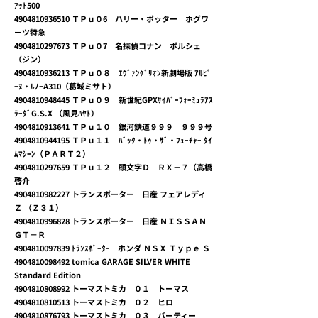
ｱｯﾄ500
4904810936510
ＴＰｕ０6 ハリー・ポッター ホグワ
ーツ特急
4904810297673
ＴＰｕ０7 名探偵コナン ポルシェ
（ジン）
4904810936213
ＴＰｕ０８ ｴｳﾞｧﾝｹﾞﾘｵﾝ新劇場版 ｱﾙﾋﾟ
ｰﾇ・ﾙﾉｰA310（葛城ミサト）
4904810948445
ＴＰｕ０９ 新世紀GPXｻｲﾊﾞｰﾌｫｰﾐｭﾗｱｽ
ﾗｰﾀﾞG.S.X （風見ﾊﾔﾄ）
4904810913641
ＴＰｕ１０ 銀河鉄道９９９ ９９９号
4904810944195
ＴＰｕ１１ ﾊﾞｯｸ・ﾄｩ・ｻﾞ・ﾌｭｰﾁｬｰ ﾀｲ
ﾑﾏｼｰﾝ（ＰＡＲＴ２）
4904810297659
ＴＰｕ１２ 頭文字Ｄ ＲＸ－７（高橋
啓介
4904810982227
トランスポーター 日産 フェアレディ
Ｚ （Ｚ３１）
4904810996828
トランスポーター 日産 ＮＩＳＳＡＮ
ＧＴ－Ｒ
4904810097839
ﾄﾗﾝｽﾎﾟｰﾀｰ ホンダ ＮＳＸ Ｔｙｐｅ Ｓ
4904810098492
tomica GARAGE SILVER WHITE
Standard Edition
4904810808992
トーマストミカ ０１ トーマス
4904810810513
トーマストミカ ０２ ヒロ
4904810876793
トーマストミカ ０３ バーティー