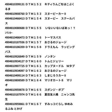
4904810399131
ＤＴＭ１５２ キティりんごをはこぶく
るま
4904810908760
ＤＴＭ１５３ スヌーピーカーⅡ
4904810466413
ＤＴＭ１５４ スヌーピー スクールバ
ス
4904810080688
ＤＴＭ１５５ いないいないばあっ！ ﾜ
ﾝﾜﾝｶｰ
4904810486473
ＤＴＭ１５６ トーマスバス
4904810187936
ＤＴＭ１５７ おさるのジョージ
4904810186359
ＤＴＭ１５８ ドラえもん ラッピング
バス
4904810926849
ＤＴＭ１５９ ノンタン
4904810934127
ＤＴＭ１６０ トムとジェリー
4904810907725
ＤＴＭ１６１ カップヌードル Ｗタブ
4904810934097
ＤＴＭ１６２ おさるのジョージ
4904810499114
ＤＴＭ１６３ しまじろうカーⅡ
4904810808589
ＤＴＭ１６４ マリオカート８ マリ
オ
4904810959878
ＤＴＭ１６５ スポンジ・ボブﾞ
4904810187974
ＤＴＭ１６６ 夏目友人帳 ニャンコ先
生
4904810959861
ＤＴＭ１６７ すみっコぐらし ゆめみ
るふね とかげ