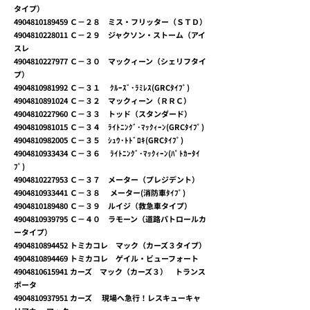
タイプ）
4904810189459
Ｃ－２８ ミス・フリッター（ＳＴＤ）
4904810228011
Ｃ－２９ ジャクソン・ストーム（アイ
スレ
4904810227977
Ｃ－３０ マックィーン（シェリフタイ
プ）
4904810981992
Ｃ－３１ ｸﾙｰｽﾞ･ﾗﾐﾚｽ(GRCﾀｲﾌﾟ)
4904810891024
Ｃ－３２ マックィーン（ＲＲＣ）
4904810227960
Ｃ－３３ トッド（スタンダード）
4904810981015
Ｃ－３４ ﾗｲﾄﾆﾝｸﾞ･ﾏｯｸｨｰﾝ(GRCﾀｲﾌﾟ)
4904810982005
Ｃ－３５ ｼｭｳ･ﾄﾄﾞﾛｷ(GRCﾀｲﾌﾟ)
4904810933434
Ｃ－３６ ﾗｲﾄﾆﾝｸﾞ･ﾏｯｸｨｰﾝ(ﾊﾟﾄｶｰﾀｲ
ﾌﾟ)
4904810227953
Ｃ－３７ メーター（プレジデント）
4904810933441
Ｃ－３８ メーター(消防車ﾀｲﾌﾟ)
4904810189480
Ｃ－３９ ルイジ（救急車タイプ）
4904810939795
Ｃ－４０ ラモーン（道路パトロールカ
ータイプ）
4904810894452
トミカコレ マック（カーズ３タイプ）
4904810894469
トミカコレ ゲイル・ビューフォート
4904810615941
カーズ マック（カーズ３） トランス
ポータ
4904810937951
カーズ 現場へ急行！レスキューキャ