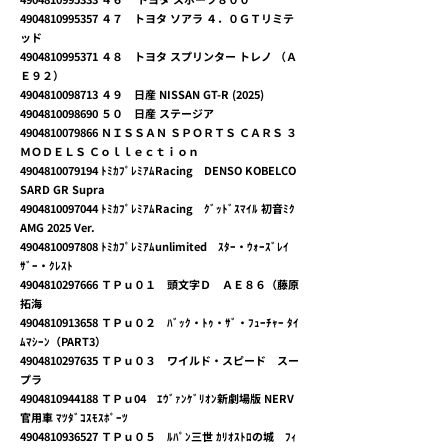
4904810995357
４７ トヨタ ソアラ ４．０ＧＴリミテ
ッド
4904810995371
４８ トヨタ スプリンター トレノ （Ａ
Ｅ９２）
4904810098713
４９ 日産 NISSAN GT-R (2025)
4904810098690
５０ 日産 ステージア
4904810079866
ＮＩＳＳＡＮ ＳＰＯＲＴＳ ＣＡＲＳ ３
ＭＯＤＥＬＳ Ｃｏｌｌｅｃｔｉｏｎ
4904810079194
ﾄﾐｶﾌﾟﾚﾐｱﾑRacing DENSO KOBELCO
SARD GR Supra
4904810097044
ﾄﾐｶﾌﾟﾚﾐｱﾑRacing ｸﾞｯﾄﾞｽﾏｲﾙ 初音ﾐｸ
AMG 2025 Ver.
4904810097808
ﾄﾐｶﾌﾟﾚﾐｱﾑunlimited ｽﾀｰ・ｳｫｰｽﾞﾚｲ
ｻﾞｰ・ｸﾚｽﾄ
4904810297666
ＴＰｕ０１ 頭文字Ｄ ＡＥ８６（藤原
拓海
4904810913658
ＴＰｕ０２ ﾊﾞｯｸ・ﾄｩ・ｻﾞ・ﾌｭｰﾁｬｰ ﾀｲ
ﾑﾏｼｰﾝ（PART3）
4904810297635
ＴＰｕ０３ ワイルド・スピード スー
プラ
4904810944188
ＴＰｕ04 ｴｳﾞｧﾝｹﾞﾘｵﾝ新劇場版 NERV
官用車 ﾏﾂﾀﾞｺｽﾓｽﾎﾟｰﾂ
4904810936527
ＴＰｕ０５ ﾙﾊﾟﾝ三世 ｶﾘｵｽﾄﾛの城 ﾌｨ