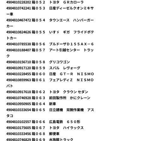
4904810228202
箱０５２ トヨタ ＧＲカローラ
4904810742241
箱０５３ 日産ディーゼルクオンミキサ
ー車
4904810467472
箱０５４ タウンエース ハンバーガー
カー
4904810824626
箱０５５ いすゞ ギガ フライドポテ
トカー
4904810785538
箱０５６ ブルドーザＤ１５５ＡＸ－６
4904810188407
箱０５７ アート引越センター トラッ
ク
4904810156710
箱０５８ グリコワゴン
4904810917120
箱０５９ スバル レヴォーグ
4904810228455
箱０６０ 日産 ＧＴ－Ｒ ＮＩＳＭＯ
4904810859963
箱０６１ フェアレディＺ ＮＩＳＭＯ
パト
4904810917618
箱０６２ トヨタ クラウン セダン
4904810746928
箱０６３ 前田製作所 かにクレーン
4904810950905
箱０６４ 新車
4904810333654
箱０６５ 日立建機 双腕作業機 アス
タコ
4904810102557
箱０６６ 広島電鉄 ６５０形
4904810175605
箱０６７ トヨタ ハイラックス
4904810333456
箱０６８ 郵便車
4904810746829
箱０６９ 水族館トラック