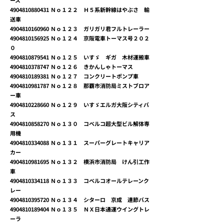
ース
4904810880431
Ｎｏ１２２ Ｈ５系新幹線はやぶさ 輸
送車
4904810160960
Ｎｏ１２３ ガリガリ君フルトレーラー
4904810156925
Ｎｏ１２４ 京阪電車トーマス号２０２
０
4904810879541
Ｎｏ１２５ いすゞ ギガ 木材運搬車
4904810378747
Ｎｏ１２６ きかんしゃトーマス
4904810189381
Ｎｏ１２７ コンクリートポンプ車
4904810981787
Ｎｏ１２８ 那覇市消防局ミストブロア
ー車
4904810228660
Ｎｏ１２９ いすゞエルガ大阪シティバ
ス
4904810858270
Ｎｏ１３０ コベルコ超大型ビル解体専
用機
4904810334088
Ｎｏ１３１ スーパーグレートキャリア
カー
4904810981695
Ｎｏ１３２ 横浜市消防局 けん引工作
車
4904810334118
Ｎｏ１３３ コベルコオールテレーンク
レー
4904810395720
Ｎｏ１３４ シターロ 京成 連節バス
4904810189404
Ｎｏ１３５ ＮＸ日本通運ウイングトレ
ーラ