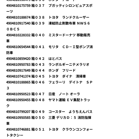
4904810175759
箱０３７ ブガッティシロンピュアスポ
ーツ
4904810188674
箱０３８ トヨタ ランドクルーザー
4904810917540
箱０３９ 凍結防止剤散布車 ＮＷＳ６
０ＢＣ５
4904810228332
箱０４０ ミスタードーナツ 移動販売
車
4904810654544
箱０４１ モリタ ＣＤ－Ｉ型ポンプ消
防車
4904810859420
箱０４２ はとバス
4904810950783
箱０４３ ランボルギーニテメラリオ
4904810917649
箱０４４ ホンダ フリード
4904810741374
箱０４５ トヨタ ダイナ 清掃車
4904810188865
箱０４６ フェラーリ デイトナ ＳＰ
３
4904810950523
箱０４７ 日産 ノート オーラ
4904810950455
箱０４８ ヤマト運輸 ＥＶ集配トラッ
ク
4904810799207
箱０４９ コースター ようちえんバス
4904810950585
箱０５０ 三菱 デリカＤ：５ 消防指揮
車
4904810746881
箱０５１ トヨタ クラウンコンフォー
トタクシー