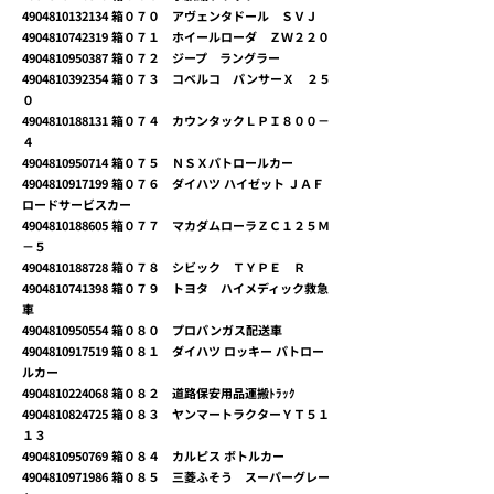
4904810132134
箱０７０ アヴェンタドール ＳＶＪ
4904810742319
箱０７１ ホイールローダ ＺＷ２２０
4904810950387
箱０７２ ジープ ラングラー
4904810392354
箱０７３ コベルコ パンサーＸ ２５
０
4904810188131
箱０７４ カウンタックＬＰＩ８００－
４
4904810950714
箱０７５ ＮＳＸパトロールカー
4904810917199
箱０７６ ダイハツ ハイゼット ＪＡＦ
ロードサービスカー
4904810188605
箱０７７ マカダムローラＺＣ１２５Ｍ
－５
4904810188728
箱０７８ シビック ＴＹＰＥ Ｒ
4904810741398
箱０７９ トヨタ ハイメディック救急
車
4904810950554
箱０８０ プロパンガス配送車
4904810917519
箱０８１ ダイハツ ロッキー パトロー
ルカー
4904810224068
箱０８２ 道路保安用品運搬ﾄﾗｯｸ
4904810824725
箱０８３ ヤンマートラクターＹＴ５１
１３
4904810950769
箱０８４ カルピス ボトルカー
4904810971986
箱０８５ 三菱ふそう スーパーグレー