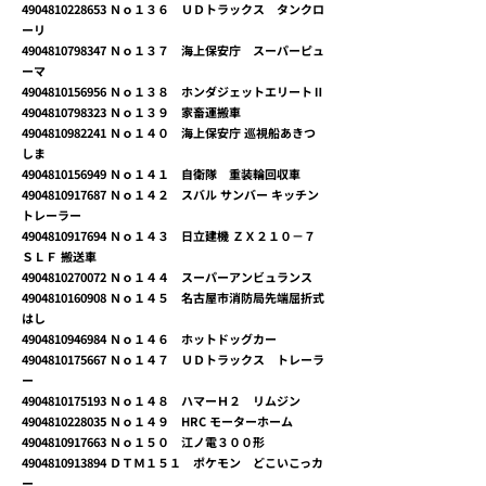
4904810228653
Ｎｏ１３６ ＵＤトラックス タンクロ
ーリ
4904810798347
Ｎｏ１３７ 海上保安庁 スーパーピュ
ーマ
4904810156956
Ｎｏ１３８ ホンダジェットエリートⅡ
4904810798323
Ｎｏ１３９ 家畜運搬車
4904810982241
Ｎｏ１４０ 海上保安庁 巡視船あきつ
しま
4904810156949
Ｎｏ１４１ 自衛隊 重装輪回収車
4904810917687
Ｎｏ１４２ スバル サンバー キッチン
トレーラー
4904810917694
Ｎｏ１４３ 日立建機 ＺＸ２１０－７
ＳＬＦ 搬送車
4904810270072
Ｎｏ１４４ スーパーアンビュランス
4904810160908
Ｎｏ１４５ 名古屋市消防局先端屈折式
はし
4904810946984
Ｎｏ１４６ ホットドッグカー
4904810175667
Ｎｏ１４７ ＵＤトラックス トレーラ
ー
4904810175193
Ｎｏ１４８ ハマーＨ２ リムジン
4904810228035
Ｎｏ１４９ HRC モーターホーム
4904810917663
Ｎｏ１５０ 江ノ電３００形
4904810913894
ＤＴＭ１５１ ポケモン どこいこっカ
ー