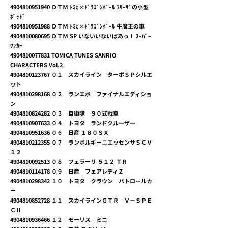
4904810951940
ＤＴＭ ﾄﾐｶ×ﾄﾞﾗｺﾞﾝﾎﾞｰﾙ ﾌﾘｰｻﾞの小型
ﾎﾟｯﾄﾞ
4904810951988
ＤＴＭ ﾄﾐｶ×ﾄﾞﾗｺﾞﾝﾎﾞｰﾙ 牛魔王の車
4904810080695
ＤＴＭ SP いないいないばあっ！ ｽｰﾊﾟｰ
ﾜﾝｶｰ
4904810077831
TOMICA TUNES SANRIO
CHARACTERS Vol.2
4904810123767
０１ スカイライン ターボＳＰシルエ
ット
4904810298168
０２ ランエボ ファイナルエディショ
ン
4904810824282
０３ 自衛隊 ９０式戦車
4904810907633
０４ トヨタ ランドクルーザー
4904810951636
０６ 日産 １８０ＳＸ
4904810212355
０７ ランボルギーニエッセンサＳＣＶ
１２
4904810092513
０８ フェラーリ ５１２ ＴＲ
4904810114178
０９ 日産 フェアレディＺ
4904810298342
１０ トヨタ クラウン パトロールカ
ー
4904810852728
１１ スカイラインＧＴＲ Ｖ－ＳＰＥ
ＣⅡ
4904810936466
１２ モーリス ミニ