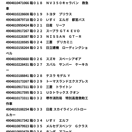
4904810471066
箱０１８ ＮＶ３５０キャラバン 救急
車
4904810228608
箱０１９ トヨタ プリウス
4904810879718
箱０２０ いすゞ エルガ 都営バス
4904810950424
箱０２１ 日産 リーフ
4904810917267
箱０２２ スープラ ＧＴ４ ＥＶＯ
4904810228387
箱０２３ ＮＩＳＳＡＮ ＧＴ－Ｒ
4904810228585
箱０２４ 三菱 デリカミニ
4904810158264
箱０２５ 日立建機 ローディングショ
ベル
4904810950660
箱０２６ スズキ スペーシアギア
4904810228431
箱０２７ スバル サンバー ケーキカ
ー
4904810188841
箱０２８ テスラ モデル Ｙ
4904810173267
箱０２９ トーマスランドエクスプレス
4904810917311
箱０３０ 三菱 トライトン
4904810917595
箱０３１ ＵＤトラックス クオン
4904810173311
箱０３２ 堺市消防局 特別高度救助工
作車
4904810188254
箱０３３ 日産 スカイライン パトロー
ルカー
4904810917342
箱０３４ いすゞ エルフ
4904810879923
箱０３５ メルセデスベンツ Ｇクラス
4904810950479
箱０３６ ホンダ アコード