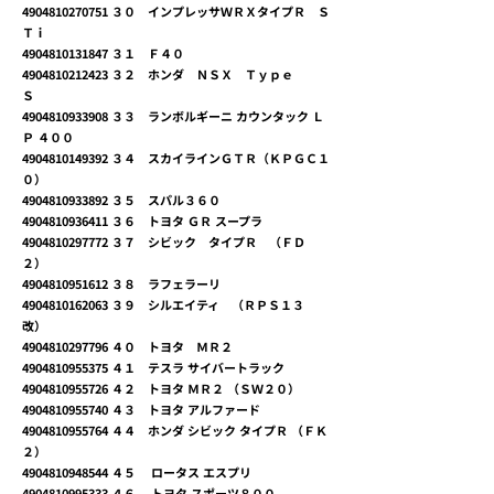
4904810270751
３０ インプレッサＷＲＸタイプＲ Ｓ
Ｔｉ
4904810131847
３１ Ｆ４０
4904810212423
３２ ホンダ ＮＳＸ Ｔｙｐｅ
Ｓ
4904810933908
３３ ランボルギーニ カウンタック Ｌ
Ｐ ４００
4904810149392
３４ スカイラインＧＴＲ（ＫＰＧＣ１
０）
4904810933892
３５ スパル３６０
4904810936411
３６ トヨタ ＧＲ スープラ
4904810297772
３７ シビック タイプＲ （ＦＤ
２）
4904810951612
３８ ラフェラーリ
4904810162063
３９ シルエイティ （ＲＰＳ１３
改）
4904810297796
４０ トヨタ ＭＲ２
4904810955375
４１ テスラ サイバートラック
4904810955726
４２ トヨタ ＭＲ２ （ＳＷ２０）
4904810955740
４３ トヨタ アルファード
4904810955764
４４ ホンダ シビック タイプＲ （ＦＫ
２）
4904810948544
４５ ロータス エスプリ
4904810995333
４６ トヨタ スポーツ８００