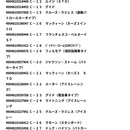
4904810314448
Ｃ－１２ ルイジ（ＳＴＤ）
4904810314455
Ｃ－１３ グイド
4904810957898
Ｃ－１５ クルーズ・ラミレス（道路パ
トロールカータイプ）
4904810108047
Ｃ－１６ マックィーン（カーズ３イン
トロ
4904810408444
Ｃ－１７ フランチェスコ・ベルヌーイ
ＳＴ
4904810981022
Ｃ－１８ ｼﾞｬｸｿﾝ･ｽﾄｰﾑ(GRCﾀｲﾌﾟ)
4904810940876
Ｃ－１９ フィルモア（消防指揮車タイ
プ）
4904810957904
Ｃ－２０ ジャクソン・ストーム（パト
カータイプ）
4904810189442
Ｃ－２１ マックィーン（カーズ３ Ｓ
ＴＤ
4904810228004
Ｃ－２２ メーター（アイスレーシン
グ）
4904810939788
Ｃ－２３ グイド（救急車タイプ）
4904810227984
Ｃ－２４ ライトニング（アイスレーシ
ング
4904810227991
Ｃ－２５ クルーズ・ラミレス（アイス
レー
4904810166412
Ｃ－２６ ラモーン（スタンダード）
4904810933458
Ｃ－２７ ドック・ハドソン（パトカー