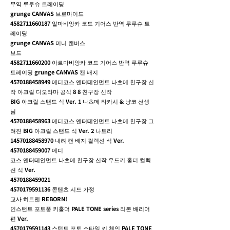
무역 루루슈 트레이딩
grunge CANVAS 브로마이드
4582711660187
알마비앙카 코드 기어스 반역 루루슈 트
레이딩
grunge CANVAS 미니 캔버스
보드
4582711660200
아르마비앙카 코드 기어스 반역 루루슈
트레이딩 grunge CANVAS 캔 배지
4570188458949
메디코스 엔터테인먼트 나츠메 친구장 신
작 아크릴 디오라마 공식 8 8 친구장 신작
BIG 아크릴 스탠드 식 Ver. 1 나츠메 타카시 & 냥코 선생
님
4570188458963
메디코스 엔터테인먼트 나츠메 친구장 그
려진 BIG 아크릴 스탠드 식 Ver. 2 나토리
14570188458970
내려 캔 배지 컬렉션 식 Ver.
4570188459007
메디
코스 엔터테인먼트 나츠메 친구장 신작 우드키 홀더 컬렉
션 식 Ver.
4570188459021
4570179591136
콘텐츠 시드 가정
교사 히트맨 REBORN!
인스턴트 포토풍 키홀더 PALE TONE series 리본 배리어
편 Ver.
4570179591143
스턴트 포토 스타일 키 체인 PALE TONE