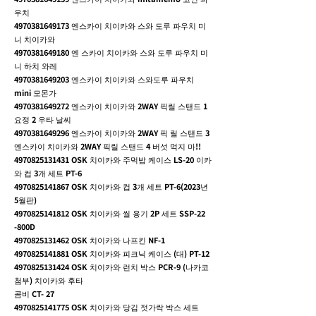
우치
4970381649173
엔스카이 치이카와 스와 도루 파우치 미
니 치이카와
4970381649180
엔 스카이 치이카와 스와 도루 파우치 미
니 하치 와레
4970381649203
엔스카이 치이카와 스와도루 파우치
mini 모몬가
4970381649272
엔스카이 치이카와 2WAY 픽릴 스탠드 1
요정 2 우타 날씨
4970381649296
엔스카이 치이카와 2WAY 픽 릴 스탠드 3
엔스카이 치이카와 2WAY 픽릴 스탠드 4 버섯 먹지 마!!
4970825131431
OSK 치이카와 주먹밥 케이스 LS-20 이카
와 컵 3개 세트 PT-6
4970825141867
OSK 치이카와 컵 3개 세트 PT-6(2023년
5월판)
4970825141812
OSK 치이카와 씰 용기 2P 세트 SSP-22
-800D
4970825131462
OSK 치이카와 나프킨 NF-1
4970825141881
OSK 치이카와 피크닉 케이스 (대) PT-12
4970825131424
OSK 치이카와 런치 박스 PCR-9 (나카코
첨부) 치이카와 후타
콤비 CT- 27
4970825141775
OSK 치이카와 당김 젓가락 박스 세트