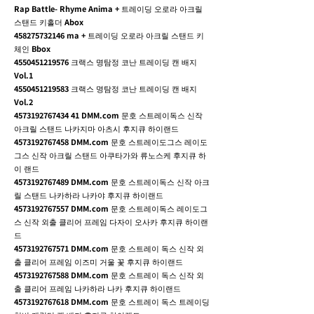
Rap Battle- Rhyme Anima + 트레이딩 오로라 아크릴
스탠드 키홀더 Abox
458275732146
ma + 트레이딩 오로라 아크릴 스탠드 키
체인 Bbox
4550451219576
크랙스 명탐정 코난 트레이딩 캔 배지
Vol.1
4550451219583
크랙스 명탐정 코난 트레이딩 캔 배지
Vol.2
4573192767434 41
DMM.com 문호 스트레이독스 신작
아크릴 스탠드 나카지마 아츠시 후지큐 하이랜드
4573192767458
DMM.com 문호 스트레이도그스 레이도
그스 신작 아크릴 스탠드 아쿠타가와 류노스케 후지큐 하
이 랜드
4573192767489
DMM.com 문호 스트레이독스 신작 아크
릴 스탠드 나카하라 나카야 후지큐 하이랜드
4573192767557
DMM.com 문호 스트레이독스 레이도그
스 신작 외출 클리어 프레임 다자이 오사카 후지큐 하이랜
드
4573192767571
DMM.com 문호 스트레이 독스 신작 외
출 클리어 프레임 이즈미 거울 꽃 후지큐 하이랜드
4573192767588
DMM.com 문호 스트레이 독스 신작 외
출 클리어 프레임 나카하라 나카 후지큐 하이랜드
4573192767618
DMM.com 문호 스트레이 독스 트레이딩