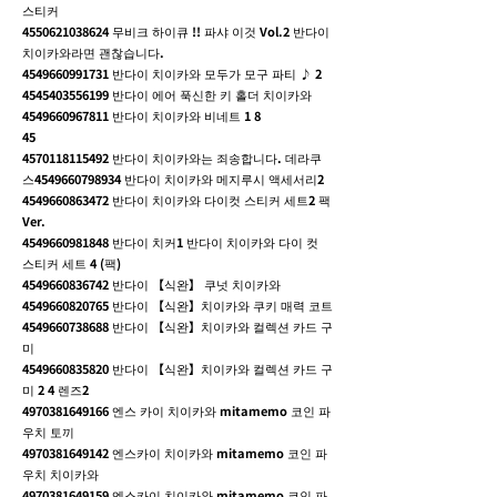
스티커
4550621038624
무비크 하이큐 !! 파샤 이것 Vol.2 반다이
치이카와라면 괜찮습니다.
4549660991731
반다이 치이카와 모두가 모구 파티 ♪ 2
4545403556199
반다이 에어 푹신한 키 홀더 치이카와
4549660967811
반다이 치이카와 비네트 1 8
45
4570118115492
반다이 치이카와는 죄송합니다. 데라쿠
스4549660798934 반다이 치이카와 메지루시 액세서리2
4549660863472
반다이 치이카와 다이컷 스티커 세트2 팩
Ver.
4549660981848
반다이 치커1 반다이 치이카와 다이 컷
스티커 세트 4 (팩)
4549660836742
반다이 【식완】 쿠넛 치이카와
4549660820765
반다이 【식완】치이카와 쿠키 매력 코트
4549660738688
반다이 【식완】치이카와 컬렉션 카드 구
미
4549660835820
반다이 【식완】치이카와 컬렉션 카드 구
미 2 4 렌즈2
4970381649166
엔스 카이 치이카와 mitamemo 코인 파
우치 토끼
4970381649142
엔스카이 치이카와 mitamemo 코인 파
우치 치이카와
4970381649159
엔스카이 치이카와 mitamemo 코인 파