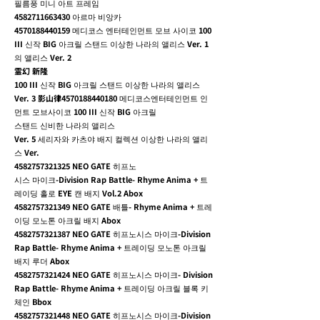
필름풍 미니 아트 프레임
4582711663430
아르마 비앙카
4570188440159
메디코스 엔터테인먼트 모브 사이코 100
III 신작 BIG 아크릴 스탠드 이상한 나라의 앨리스 Ver. 1
의 앨리스 Ver. 2
霊幻 新隆
100 III 신작 BIG 아크릴 스탠드 이상한 나라의 앨리스
Ver. 3 影山律4570188440180 메디코스엔터테인먼트 인
먼트 모브사이코 100 III 신작 BIG 아크릴
스탠드 신비한 나라의 앨리스
Ver. 5 세리자와 카츠야 배지 컬렉션 이상한 나라의 앨리
스 Ver.
4582757321325
NEO GATE 히프노
시스 마이크-Division Rap Battle- Rhyme Anima + 트
레이딩 홀로 EYE 캔 배지 Vol.2 Abox
4582757321349
NEO GATE 배틀- Rhyme Anima + 트레
이딩 모노톤 아크릴 배지 Abox
4582757321387
NEO GATE 히프노시스 마이크-Division
Rap Battle- Rhyme Anima + 트레이딩 모노톤 아크릴
배지 루더 Abox
4582757321424
NEO GATE 히프노시스 마이크- Division
Rap Battle- Rhyme Anima + 트레이딩 아크릴 블록 키
체인 Bbox
4582757321448
NEO GATE 히프노시스 마이크-Division