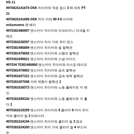
HS-11
4970825141874
OSK 치이카와 작은 접시 3 매 세트 PT-
21
4970825141898
OSK 치이 카와 90 4 6 이카와
mitamemo 캔 배지
4970381486907
엔스카이 치이카와 아크리미니 아크릴 키
체인
4970381638597
엔스카이 치이 가와 쿠키 핀스
4970381486884
엔스카이 치이카와 씰 컬렉션
4970381478858
엔스카이 치이카와 스탬프 컬렉션
4970381649821
엔스카이 치이카와 스냅 마이드
497034 70381486860
엔스카이 치이카와 마스킹 테이프
4970381478865
엔스카이 치이카와 금속 컬렉션
4970381657321
엔스카이 치이카와 금속 매력 컬렉션
4970381657048
가와 색종이 컬렉션 2
4970381638573
엔스카이 치이카와 노동 플레이트 키 체
인
4970381649326
엔스카이 치이카와 노동 플레이트 키 홀
더 2
4970381619299
엔스카이 치이카와 9 클리어 9 카이 치이
카와 클리어 씰 2 타파스타
4970381624194
엔스카이 치이카와 클리어 씰 3 점프
4970381624200
엔스카이 치이 가와 클리어 씰 4 부드러
운