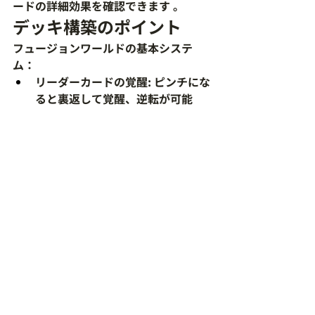
ードの詳細効果を確認できます 。
デッキ構築のポイント
フュージョンワールドの基本システ
ム：
リーダーカードの覚醒
: ピンチにな
ると裏返して覚醒、逆転が可能
コンボシステム
: 仲間のパワーを上
乗せ、個体差を超えた闘い
超攻撃型対戦
: 仲間力を重ねてパワ
ーアップ
コメント
コメントを追加…