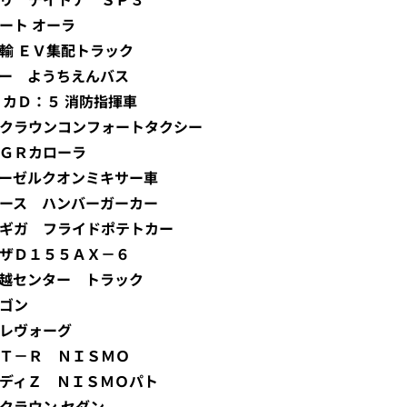
ノート オーラ
ト運輸 ＥＶ集配トラック
ースター ようちえんバス
 デリカＤ：５ 消防指揮車
ヨタ クラウンコンフォートタクシー
タ ＧＲカローラ
産ディーゼルクオンミキサー車
ウンエース ハンバーガーカー
すゞ ギガ フライドポテトカー
ルドーザＤ１５５ＡＸ－６
ート引越センター トラック
ワゴン
ル レヴォーグ
産 ＧＴ－Ｒ ＮＩＳＭＯ
ェアレディＺ ＮＩＳＭＯパト
タ クラウン セダン