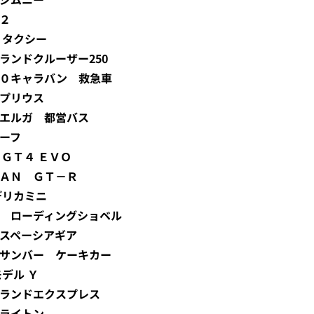
Ｈ２
通 タクシー
タ ランドクルーザー250
Ｖ３５０キャラバン 救急車
タ プリウス
すゞ エルガ 都営バス
リーフ
ラ ＧＴ４ ＥＶＯ
ＳＳＡＮ ＧＴ－Ｒ
 デリカミニ
立建機 ローディングショベル
キ スペーシアギア
バル サンバー ケーキカー
モデル Ｙ
ーマスランドエクスプレス
 トライトン