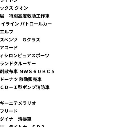
トラックス クオン
市消防局 特別高度救助工作車
 スカイライン パトロールカー
 エルフ
ルセデスベンツ Ｇクラス
ダ アコード
ガッティシロンピュアスポーツ
ヨタ ランドクルーザー
結防止剤散布車 ＮＷＳ６０ＢＣ５
タードーナツ 移動販売車
リタ ＣＤ－Ｉ型ポンプ消防車
ンボルギーニテメラリオ
ダ フリード
タ ダイナ 清掃車
ェラーリ デイトナ ＳＰ３