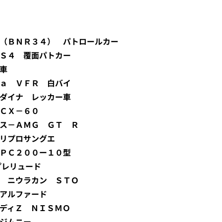
Ｔ－Ｒ（ＢＮＲ３４） パトロールカー
ＲＸ Ｓ４ 覆面パトカー
搬車
ｏｎｄａ ＶＦＲ 白バイ
ヨタ ダイナ レッカー車
ダ ＣＸ－６０
ルセデス－ＡＭＧ ＧＴ Ｒ
ラーリプロサングエ
マツ ＰＣ２００ー１０型
 プレリュード
ンボル ニウラカン ＳＴＯ
タ アルファード
ェアレディＺ ＮＩＳＭＯ
キ ジムニー