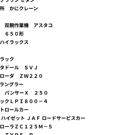
製作所 かにクレーン
立建機 双腕作業機 アスタコ
電鉄 ６５０形
タ ハイラックス
トラック
ヴェンタドール ＳＶＪ
イールローダ ＺＷ２２０
プ ラングラー
ベルコ パンサーＸ ２５０
ウンタックＬＰＩ８００－４
Ｘパトロールカー
イハツ ハイゼット ＪＡＦ ロードサービスカー
カダムローラＺＣ１２５Ｍ－５
ック ＴＹＰＥ Ｒ