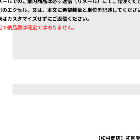
メールでのご案内商品は必ず返信（リメール）にてご発注くだ
添付のエクセル、又は、本文に希望数量と単位を記述してくださ
表はカスタマイズせずにご返信ください。
点で納品数は確定ではありません。
電話
12-3456-7890
【松村商店】初回