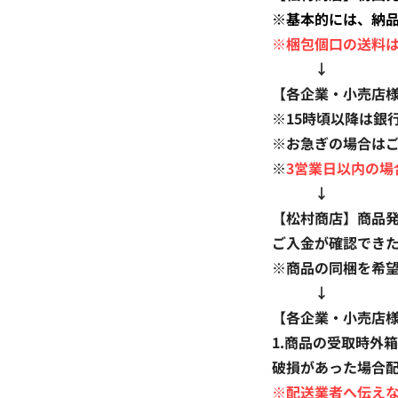
※基本的には、納
※梱包個口の送料
​
↓
​【各企業・小売店
※15時頃以降は銀
※お急ぎの場合は
※
3営業日以内の場
↓
【松村商店】商品
ご入金が確認でき
※商品の同梱を希
↓
【各企業・小売店
1.商品の受取時外
破損があった場合
※
配送業者へ伝え