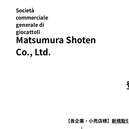
Società
commerciale
generale di
giocattoli
Matsumura Shoten
Co., Ltd.
【
各企業・小売店
様
】
新規取
↓