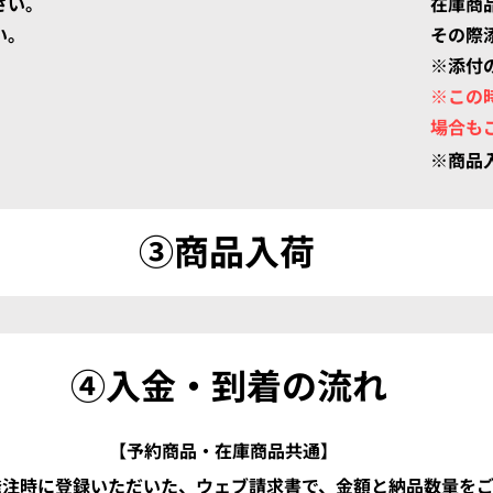
さい。
在庫商
い。
​その
※添付
※この
​場合も
​※商
​③商品入荷
④入金・到着の流れ
Eメール
SNS
info@mysite.co.jp
【予約商品・在庫商品共通】
発注時に登録いただいた、ウェブ請求書で、金額と納品数量を