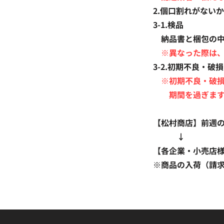
2.個口割れがない
3-1.検品
納品書と梱包の中
​
※異なった際は、
3-2.初期不良・破
​
※
初期不良・破
期間を過ぎますと
【松村商店】前週
↓
【各企業・小売店
※商品の入荷（請