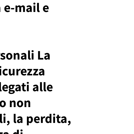
a e-mail e
rsonali La
sicurezza
legati alle
so non
, la perdita,
ga di