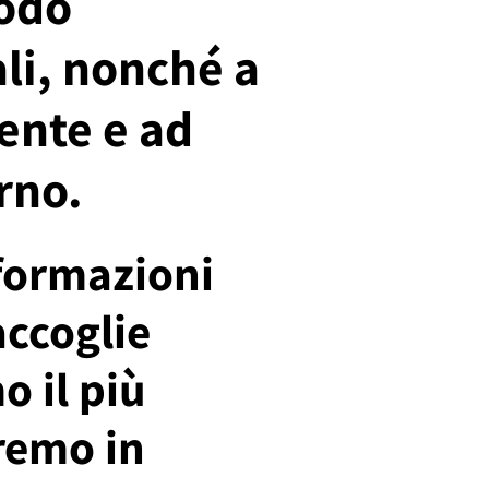
modo
li, nonché a
ente e ad
rno.
nformazioni
accoglie
o il più
eremo in