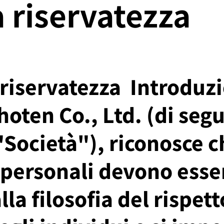
a riservatezza
 riservatezza ​ Introduz
ten Co., Ltd. (di segu
Società"), riconosce c
personali devono esser
lla filosofia del rispett