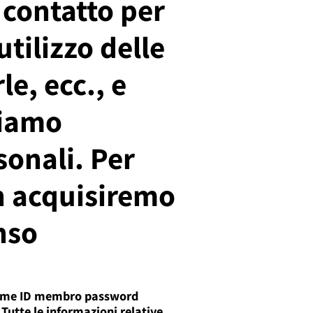
 contatto per
utilizzo delle
e, ecc., e
liamo
onali. Per
on acquisiremo
nso
gnome ID membro password
 Tutte le informazioni relative