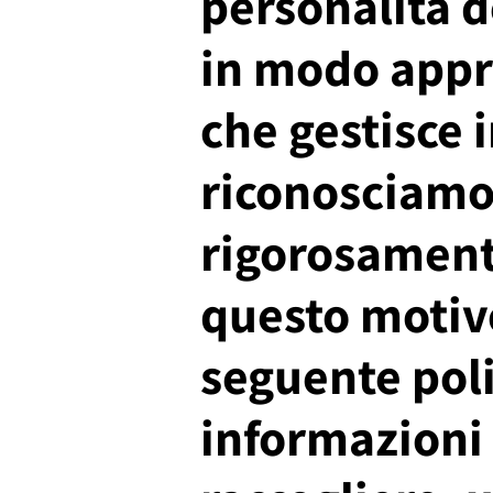
personalità d
in modo appro
che gestisce 
riconosciamo 
rigorosamente
questo motivo
seguente poli
informazioni 