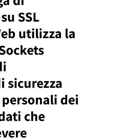
 su SSL
eb utilizza la
 Sockets
di
i sicurezza
 personali dei
 dati che
evere