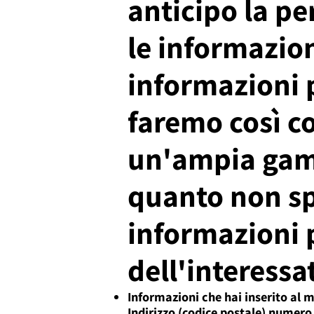
anticipo la pe
le informazion
informazioni p
faremo così c
un'ampia gamm
quanto non sp
informazioni 
dell'interessa
Informazioni che hai inserito 
Indirizzo (codice postale) numero d