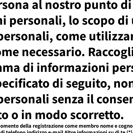
rsona al nostro punto di
i personali, lo scopo di 
ersonali, come utilizzarl
ome necessario. Raccog
a di informazioni pers
ecificato di seguito, n
personali senza il conse
to o in modo scorretto.
al momento della registrazione come membro nome e co
i telefono indirizzo e-mail Altre informazioni su di te (*)