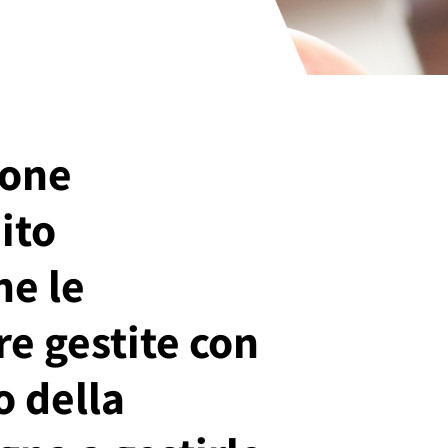
ione
ito
he le
e gestite con
o della