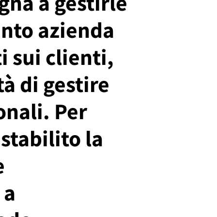
gna a gestirle
anto azienda
 sui clienti,
à di gestire
nali. Per
stabilito la
e
 a